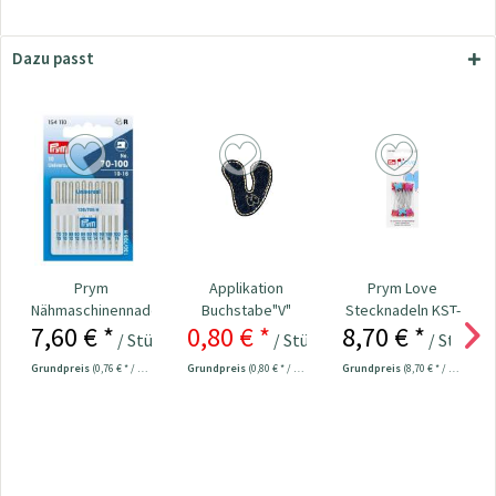
Dazu passt
Prym
Applikation
Prym Love
Nähmaschinennadeln
Buchstabe"V"
Stecknadeln KST-
7,60 € *
0,80 € *
8,70 € *
130/705
jeansoptik
Kopf 50 x 0,60...
/ Stück
/ Stück
/ Stück
0,95 € *
Universal...
Grundpreis
(0,76 € * / 1 Stück)
Grundpreis
(0,80 € * / 1 Stück)
Grundpreis
(8,70 € * / 1 Stück)