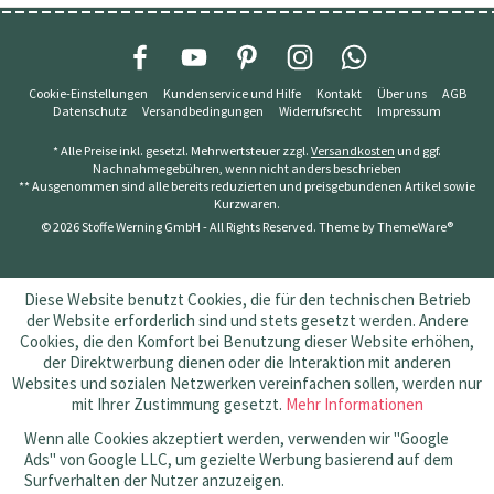
Cookie-Einstellungen
Kundenservice und Hilfe
Kontakt
Über uns
AGB
Datenschutz
Versandbedingungen
Widerrufsrecht
Impressum
* Alle Preise inkl. gesetzl. Mehrwertsteuer zzgl.
Versandkosten
und ggf.
Nachnahmegebühren, wenn nicht anders beschrieben
** Ausgenommen sind alle bereits reduzierten und preisgebundenen Artikel sowie
Kurzwaren.
© 2026 Stoffe Werning GmbH - All Rights Reserved. Theme by
ThemeWare®
Diese Website benutzt Cookies, die für den technischen Betrieb
der Website erforderlich sind und stets gesetzt werden. Andere
Cookies, die den Komfort bei Benutzung dieser Website erhöhen,
der Direktwerbung dienen oder die Interaktion mit anderen
Websites und sozialen Netzwerken vereinfachen sollen, werden nur
mit Ihrer Zustimmung gesetzt.
Mehr Informationen
Wenn alle Cookies akzeptiert werden, verwenden wir "Google
Ads" von Google LLC, um gezielte Werbung basierend auf dem
Surfverhalten der Nutzer anzuzeigen.