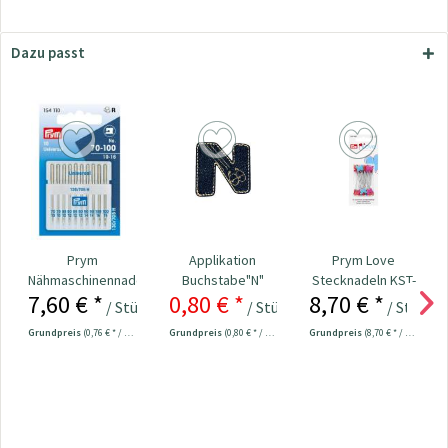
Dazu passt
Prym
Applikation
Prym Love
Nähmaschinennadeln
Buchstabe"N"
Stecknadeln KST-
7,60 € *
0,80 € *
8,70 € *
130/705
jeansoptik
Kopf 50 x 0,60...
/ Stück
/ Stück
/ Stück
0,95 € *
Universal...
Grundpreis
(0,76 € * / 1 Stück)
Grundpreis
(0,80 € * / 1 Stück)
Grundpreis
(8,70 € * / 1 Stück)