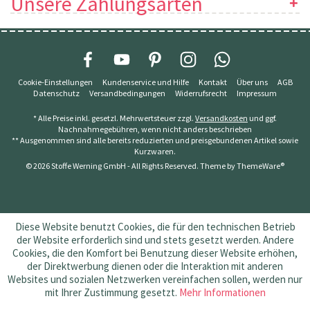
Unsere Zahlungsarten
Cookie-Einstellungen
Kundenservice und Hilfe
Kontakt
Über uns
AGB
Datenschutz
Versandbedingungen
Widerrufsrecht
Impressum
* Alle Preise inkl. gesetzl. Mehrwertsteuer zzgl.
Versandkosten
und ggf.
Nachnahmegebühren, wenn nicht anders beschrieben
** Ausgenommen sind alle bereits reduzierten und preisgebundenen Artikel sowie
Kurzwaren.
© 2026 Stoffe Werning GmbH - All Rights Reserved. Theme by
ThemeWare®
Diese Website benutzt Cookies, die für den technischen Betrieb
der Website erforderlich sind und stets gesetzt werden. Andere
Cookies, die den Komfort bei Benutzung dieser Website erhöhen,
der Direktwerbung dienen oder die Interaktion mit anderen
Websites und sozialen Netzwerken vereinfachen sollen, werden nur
mit Ihrer Zustimmung gesetzt.
Mehr Informationen