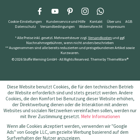
Cookie-Einstellungen
Kundenservice und Hilfe
Kontakt
Über uns
AGB
Datenschutz
Versandbedingungen
Widerrufsrecht
Impressum
* Alle Preise inkl. gesetzl. Mehrwertsteuer zzgl.
Versandkosten
und ggf.
Nachnahmegebühren, wenn nicht anders beschrieben
** Ausgenommen sind alle bereits reduzierten und preisgebundenen Artikel sowie
Kurzwaren.
© 2026 Stoffe Werning GmbH - All Rights Reserved. Theme by
ThemeWare®
Diese Website benutzt Cookies, die für den technischen Betrieb
der Website erforderlich sind und stets gesetzt werden. Andere
Cookies, die den Komfort bei Benutzung dieser Website erhöhen,
der Direktwerbung dienen oder die Interaktion mit anderen
Websites und sozialen Netzwerken vereinfachen sollen, werden nur
mit Ihrer Zustimmung gesetzt.
Mehr Informationen
Wenn alle Cookies akzeptiert werden, verwenden wir "Google
Ads" von Google LLC, um gezielte Werbung basierend auf dem
Surfverhalten der Nutzer anzuzeigen.