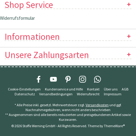
Shop Service
Widerrufsformular
Informationen
Unsere Zahlungsarten
Cookie-Einstellungen
Kundenservice und Hilfe
Kontakt
Über uns
AGB
Datenschutz
Versandbedingungen
Widerrufsrecht
Impressum
* Alle Preise inkl. gesetzl. Mehrwertsteuer zzgl.
Versandkosten
und ggf.
Nachnahmegebühren, wenn nicht anders beschrieben
** Ausgenommen sind alle bereits reduzierten und preisgebundenen Artikel sowie
Kurzwaren.
© 2026 Stoffe Werning GmbH - All Rights Reserved. Theme by
ThemeWare®