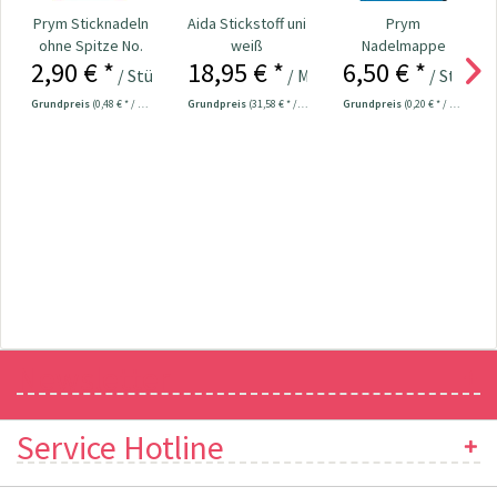
Prym Sticknadeln
Aida Stickstoff uni
Prym
ohne Spitze No.
weiß
Nadelmappe
2,90 € *
18,95 € *
6,50 € *
18-22 Nr. 125559
Hobby Nr. 128185
/ Stück
/ Meter
/ Stück
Grundpreis
(0,48 € * / 1 Stück)
Grundpreis
(31,58 € * / 1 m²)
Grundpreis
(0,20 € * / 1 Stück)
Newsletter
Service Hotline