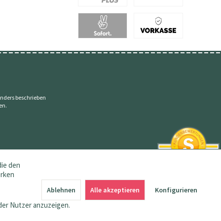
nders beschrieben
en.
die den
erken
SEHR GUT
4.83 / 5
Ablehnen
Alle akzeptieren
Konfigurieren
aus 145 Bewertungen
bei: amazon.de,
der Nutzer anzuzeigen.
shopvote.de