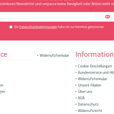
stenlosen Newsletter und verpasse keine Neuigkeit oder Aktion mehr vo
Die
Datenschutzbestimmungen
habe ich zur Kenntnis genommen.
ice
Informatio
Widerrufsformular
Cookie-Einstellungen
Kundenservice und Hil
Widerrufsformular
en
Unsere Filialen
gen
Über uns
AGB
Datenschutz
Widerrufsrecht