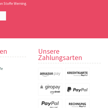
n Stoffe Werning.
nen
Unsere
Zahlungsarten
fe