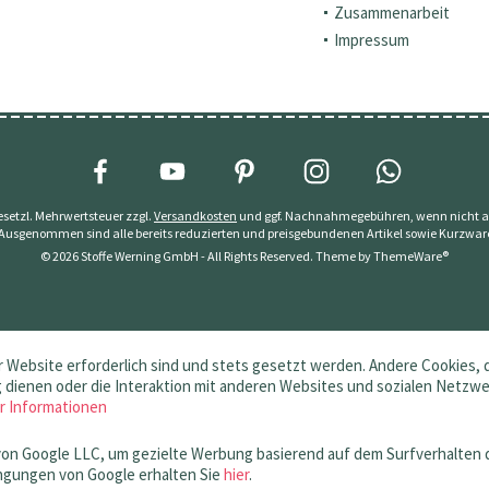
Zusammenarbeit
Impressum
 gesetzl. Mehrwertsteuer zzgl.
Versandkosten
und ggf. Nachnahmegebühren, wenn nicht a
 Ausgenommen sind alle bereits reduzierten und preisgebundenen Artikel sowie Kurzwar
© 2026 Stoffe Werning GmbH - All Rights Reserved. Theme by
ThemeWare®
 Website erforderlich sind und stets gesetzt werden. Andere Cookies, 
dienen oder die Interaktion mit anderen Websites und sozialen Netzw
r Informationen
von Google LLC, um gezielte Werbung basierend auf dem Surfverhalten 
gungen von Google erhalten Sie
hier
.