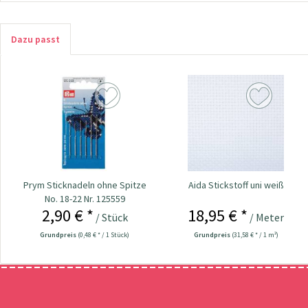
Dazu passt
Prym Sticknadeln ohne Spitze
Aida Stickstoff uni weiß
No. 18-22 Nr. 125559
2,90 € *
18,95 € *
/ Stück
/ Meter
Grundpreis
(0,48 € * / 1 Stück)
Grundpreis
(31,58 € * / 1 m²)