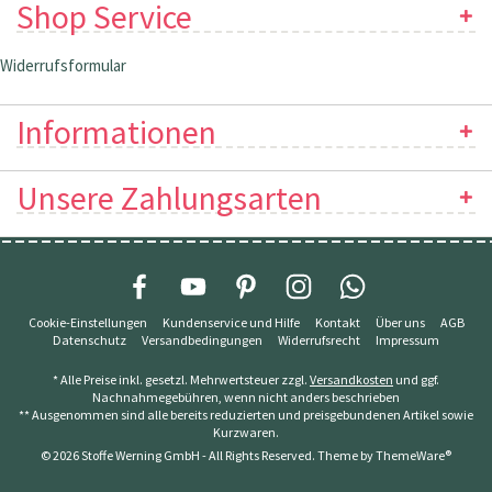
Shop Service
Widerrufsformular
Informationen
Unsere Zahlungsarten
Cookie-Einstellungen
Kundenservice und Hilfe
Kontakt
Über uns
AGB
Datenschutz
Versandbedingungen
Widerrufsrecht
Impressum
* Alle Preise inkl. gesetzl. Mehrwertsteuer zzgl.
Versandkosten
und ggf.
Nachnahmegebühren, wenn nicht anders beschrieben
** Ausgenommen sind alle bereits reduzierten und preisgebundenen Artikel sowie
Kurzwaren.
© 2026 Stoffe Werning GmbH - All Rights Reserved. Theme by
ThemeWare®