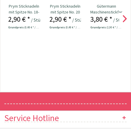
Prym Sticknadeln
Prym Sticknadeln
Gütermann
mit Spitze No. 18-
mit Spitze No. 20
Maschinenstickfaden
2,90 € *
2,90 € *
3,80 € *
22 Nr. 125554
Nr. 125551
Rayon 40 / 200
/ Stück
/ Stück
/ Stück
m...
Grundpreis
(0,48 € * / 1 Stück)
Grundpreis
(0,48 € * / 1 Stück)
Grundpreis
(1,90 € * / 100 Meter)
Newsletter
Service Hotline