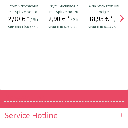
Prym Sticknadeln
Prym Sticknadeln
Aida Stickstoff uni
mit Spitze No. 18-
mit Spitze No. 20
beige
2,90 € *
2,90 € *
18,95 € *
22 Nr. 125554
Nr. 125551
/ Stück
/ Stück
/ Mete
Grundpreis
(0,48 € * / 1 Stück)
Grundpreis
(0,48 € * / 1 Stück)
Grundpreis
(31,58 € * / 1 m²)
Newsletter
Service Hotline