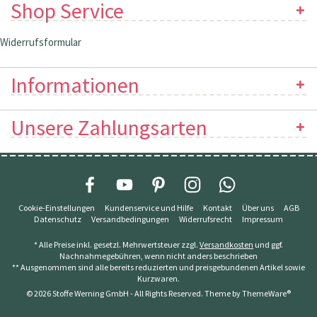
Shop Service
Widerrufsformular
Informationen
Unsere Zahlungsarten
Cookie-Einstellungen
Kundenservice und Hilfe
Kontakt
Über uns
AGB
Datenschutz
Versandbedingungen
Widerrufsrecht
Impressum
* Alle Preise inkl. gesetzl. Mehrwertsteuer zzgl.
Versandkosten
und ggf.
Nachnahmegebühren, wenn nicht anders beschrieben
** Ausgenommen sind alle bereits reduzierten und preisgebundenen Artikel sowie
Kurzwaren.
© 2026 Stoffe Werning GmbH - All Rights Reserved. Theme by
ThemeWare®