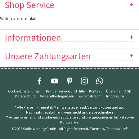
Shop Service
Widerrufsformular
Informationen
Unsere Zahlungsarten
Cookie-Einstellungen
Kundenservice und Hilfe
Kontakt
Über uns
AGB
Datenschutz
Versandbedingungen
Widerrufsrecht
Impressum
* Alle Preise inkl. gesetzl. Mehrwertsteuer zzgl.
Versandkosten
und ggf.
Nachnahmegebühren, wenn nicht anders beschrieben
** Ausgenommen sind alle bereits reduzierten und preisgebundenen Artikel sowie
Kurzwaren.
© 2026 Stoffe Werning GmbH - All Rights Reserved. Theme by
ThemeWare®