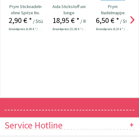
Prym Sticknadeln
Aida Stickstoff uni
Prym
ohne Spitze No.
beige
Nadelmappe
2,90 € *
18,95 € *
6,50 € *
18-22 Nr. 125559
Hobby Nr. 128185
/ Stück
/ Meter
/ Stück
Grundpreis
(0,48 € * / 1 Stück)
Grundpreis
(31,58 € * / 1 m²)
Grundpreis
(0,20 € * / 1 Stück)
Newsletter
Service Hotline