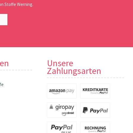
n Stoffe Werning.
nen
Unsere
Zahlungsarten
fe