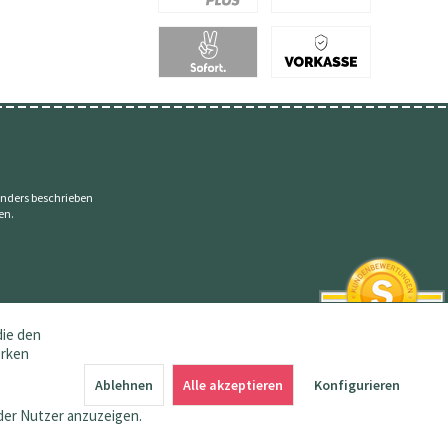
nders beschrieben
en.
die den
erken
SEHR GUT
4.83 / 5
Ablehnen
Alle akzeptieren
Konfigurieren
aus 144 Bewertungen
bei: amazon.de,
der Nutzer anzuzeigen.
shopvote.de