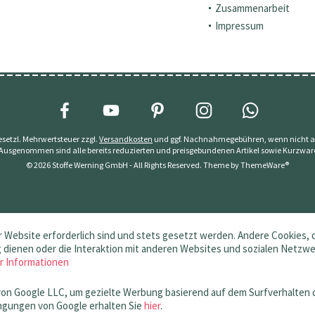
Zusammenarbeit
Impressum
 gesetzl. Mehrwertsteuer zzgl.
Versandkosten
und ggf. Nachnahmegebühren, wenn nicht a
 Ausgenommen sind alle bereits reduzierten und preisgebundenen Artikel sowie Kurzwar
© 2026 Stoffe Werning GmbH - All Rights Reserved. Theme by
ThemeWare®
 Website erforderlich sind und stets gesetzt werden. Andere Cookies, 
dienen oder die Interaktion mit anderen Websites und sozialen Netzw
r Informationen
von Google LLC, um gezielte Werbung basierend auf dem Surfverhalten 
gungen von Google erhalten Sie
hier
.