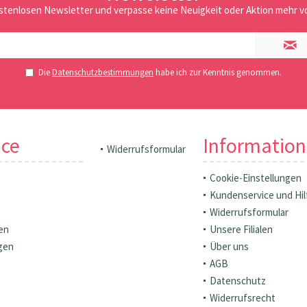
stenlosen Newsletter und verpasse keine Neuigkeit oder Aktion mehr vo
Die
Datenschutzbestimmungen
habe ich zur Kenntnis genommen.
ice
Informatio
Widerrufsformular
Cookie-Einstellungen
Kundenservice und Hil
Widerrufsformular
en
Unsere Filialen
gen
Über uns
AGB
Datenschutz
Widerrufsrecht