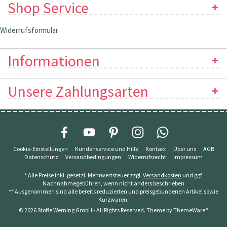
Shop Service
Widerrufsformular
Informationen
Unsere Zahlungsarten
Cookie-Einstellungen
Kundenservice und Hilfe
Kontakt
Über uns
AGB
Datenschutz
Versandbedingungen
Widerrufsrecht
Impressum
* Alle Preise inkl. gesetzl. Mehrwertsteuer zzgl.
Versandkosten
und ggf.
Nachnahmegebühren, wenn nicht anders beschrieben
** Ausgenommen sind alle bereits reduzierten und preisgebundenen Artikel sowie
Kurzwaren.
© 2026 Stoffe Werning GmbH - All Rights Reserved. Theme by
ThemeWare®