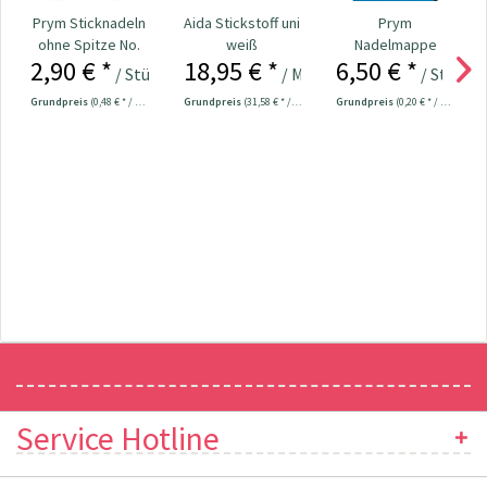
Prym Sticknadeln
Aida Stickstoff uni
Prym
ohne Spitze No.
weiß
Nadelmappe
2,90 € *
18,95 € *
6,50 € *
18-22 Nr. 125559
Hobby Nr. 128185
/ Stück
/ Meter
/ Stück
Grundpreis
(0,48 € * / 1 Stück)
Grundpreis
(31,58 € * / 1 m²)
Grundpreis
(0,20 € * / 1 Stück)
Newsletter
Service Hotline