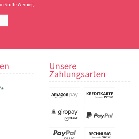
n Stoffe Werning.
nen
Unsere
Zahlungsarten
fe