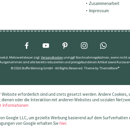
Zusammenarbeit
Impressum
 gesetzl. Mehrwertsteuer zzgl.
Versandkosten
und ggf. Nachnahmegebühren, wenn nicht a
 Ausgenommen sind alle bereits reduzierten und preisgebundenen Artikel sowie Kurzwar
© 2026 Stoffe Werning GmbH - All Rights Reserved. Theme by
ThemeWare®
 Website erforderlich sind und stets gesetzt werden. Andere Cookies, 
dienen oder die Interaktion mit anderen Websites und sozialen Netzw
r Informationen
von Google LLC, um gezielte Werbung basierend auf dem Surfverhalten 
gungen von Google erhalten Sie
hier
.