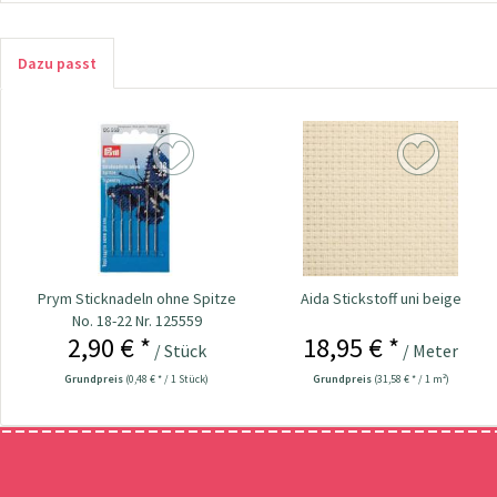
Dazu passt
Prym Sticknadeln ohne Spitze
Aida Stickstoff uni beige
No. 18-22 Nr. 125559
2,90 € *
18,95 € *
/ Stück
/ Meter
Grundpreis
(0,48 € * / 1 Stück)
Grundpreis
(31,58 € * / 1 m²)