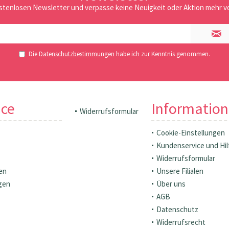
stenlosen Newsletter und verpasse keine Neuigkeit oder Aktion mehr vo
Die
Datenschutzbestimmungen
habe ich zur Kenntnis genommen.
ice
Informatio
Widerrufsformular
Cookie-Einstellungen
Kundenservice und Hil
Widerrufsformular
en
Unsere Filialen
gen
Über uns
AGB
Datenschutz
Widerrufsrecht