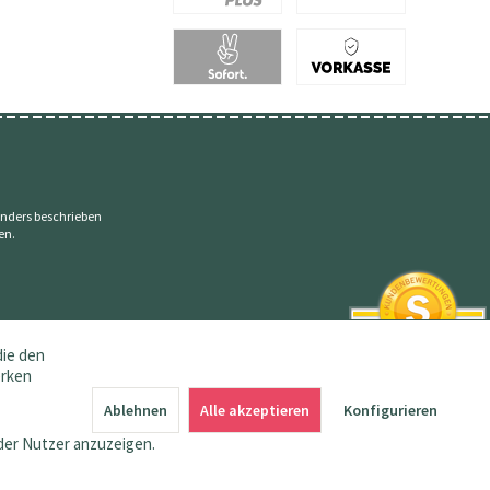
nders beschrieben
en.
die den
erken
SEHR GUT
4.83 / 5
Ablehnen
Alle akzeptieren
Konfigurieren
aus 145 Bewertungen
bei: amazon.de,
der Nutzer anzuzeigen.
shopvote.de