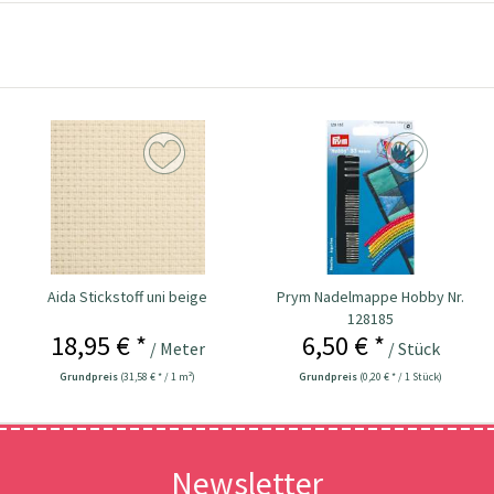
Aida Stickstoff uni beige
Prym Nadelmappe Hobby Nr.
128185
18,95 € *
6,50 € *
/ Meter
/ Stück
Grundpreis
(31,58 € * / 1 m²)
Grundpreis
(0,20 € * / 1 Stück)
Newsletter