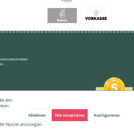
nders beschrieben
en.
die den
erken
SEHR GUT
4.83 / 5
Ablehnen
Alle akzeptieren
Konfigurieren
aus 145 Bewertungen
bei: amazon.de,
der Nutzer anzuzeigen.
shopvote.de