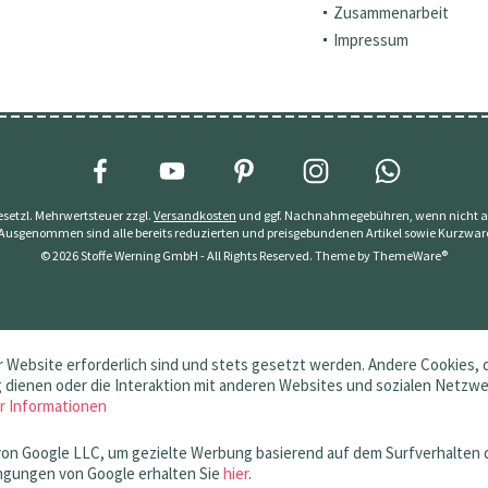
Zusammenarbeit
Impressum
 gesetzl. Mehrwertsteuer zzgl.
Versandkosten
und ggf. Nachnahmegebühren, wenn nicht a
 Ausgenommen sind alle bereits reduzierten und preisgebundenen Artikel sowie Kurzwar
© 2026 Stoffe Werning GmbH - All Rights Reserved. Theme by
ThemeWare®
 Website erforderlich sind und stets gesetzt werden. Andere Cookies, 
dienen oder die Interaktion mit anderen Websites und sozialen Netzw
r Informationen
von Google LLC, um gezielte Werbung basierend auf dem Surfverhalten 
gungen von Google erhalten Sie
hier
.