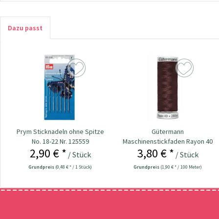
Dazu passt
Prym Sticknadeln ohne Spitze
Gütermann
No. 18-22 Nr. 125559
Maschinenstickfaden Rayon 40
2,90 € *
3,80 € *
/ 200 m...
/ Stück
/ Stück
Grundpreis
(0,48 € * / 1 Stück)
Grundpreis
(1,90 € * / 100 Meter)