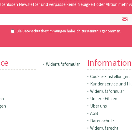
stenlosen Newsletter und verpasse keine Neuigkeit oder Aktion mehr vo
Die
Datenschutzbestimmungen
habe ich zur Kenntnis genommen.
ice
Informatio
Widerrufsformular
Cookie-Einstellungen
Kundenservice und Hil
Widerrufsformular
en
Unsere Filialen
gen
Über uns
AGB
Datenschutz
Widerrufsrecht