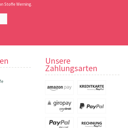
n Stoffe Werning.
nen
Unsere
Zahlungsarten
fe