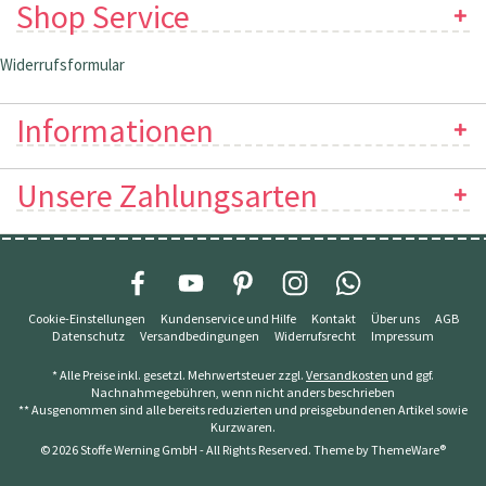
Shop Service
Widerrufsformular
Informationen
Unsere Zahlungsarten
Cookie-Einstellungen
Kundenservice und Hilfe
Kontakt
Über uns
AGB
Datenschutz
Versandbedingungen
Widerrufsrecht
Impressum
* Alle Preise inkl. gesetzl. Mehrwertsteuer zzgl.
Versandkosten
und ggf.
Nachnahmegebühren, wenn nicht anders beschrieben
** Ausgenommen sind alle bereits reduzierten und preisgebundenen Artikel sowie
Kurzwaren.
© 2026 Stoffe Werning GmbH - All Rights Reserved. Theme by
ThemeWare®