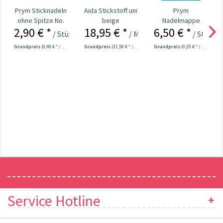
Prym Sticknadeln
Aida Stickstoff uni
Prym
ohne Spitze No.
beige
Nadelmappe
2,90 € *
18,95 € *
6,50 € *
18-22 Nr. 125559
Hobby Nr. 128185
/ Stück
/ Meter
/ Stück
Grundpreis
(0,48 € * / 1 Stück)
Grundpreis
(31,58 € * / 1 m²)
Grundpreis
(0,20 € * / 1 Stück)
Newsletter
Service Hotline