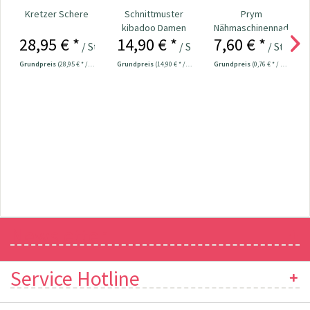
Kretzer Schere
Schnittmuster
Prym
kibadoo Damen
Nähmaschinennadeln
28,95 € *
14,90 € *
7,60 € *
Mix&Match
130/705
/ Stück
/ Stück
/ Stück
schmale...
Universal...
Grundpreis
(28,95 € * / 1 Stück)
Grundpreis
(14,90 € * / 1 Stück)
Grundpreis
(0,76 € * / 1 Stück)
Newsletter
Service Hotline