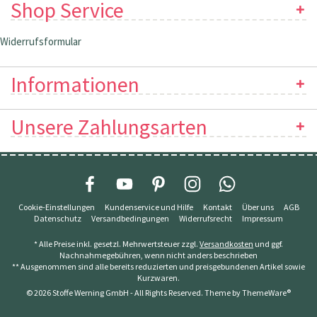
Shop Service
Widerrufsformular
Informationen
Unsere Zahlungsarten
Cookie-Einstellungen
Kundenservice und Hilfe
Kontakt
Über uns
AGB
Datenschutz
Versandbedingungen
Widerrufsrecht
Impressum
* Alle Preise inkl. gesetzl. Mehrwertsteuer zzgl.
Versandkosten
und ggf.
Nachnahmegebühren, wenn nicht anders beschrieben
** Ausgenommen sind alle bereits reduzierten und preisgebundenen Artikel sowie
Kurzwaren.
© 2026 Stoffe Werning GmbH - All Rights Reserved. Theme by
ThemeWare®