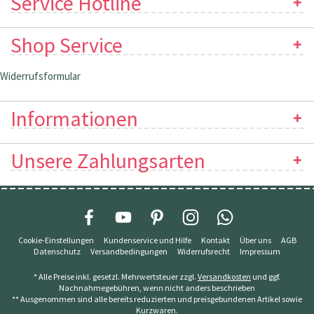
Service Hotline
Shop Service
Widerrufsformular
Informationen
Unsere Zahlungsarten
Cookie-Einstellungen
Kundenservice und Hilfe
Kontakt
Über uns
AGB
Datenschutz
Versandbedingungen
Widerrufsrecht
Impressum
* Alle Preise inkl. gesetzl. Mehrwertsteuer zzgl.
Versandkosten
und ggf.
Nachnahmegebühren, wenn nicht anders beschrieben
** Ausgenommen sind alle bereits reduzierten und preisgebundenen Artikel sowie
Kurzwaren.