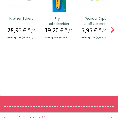
Kretzer Schere
Prym
Wonder Clips
Rollschneider
Stoffklammern
28,95 € *
19,20 € *
5,95 € *
"Mini" 28 mm Nr.
klein - 20 Stück
/ Stück
/ Stück
/ Stück
611371
Grundpreis
(28,95 € * / 1 Stück)
Grundpreis
(19,20 € * / 1 Stück)
Grundpreis
(5,95 € * / 1 Stück)
Newsletter