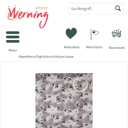
Merkzettel
Mein Konto
Warenkorb
Menü
Alpenfleece Digitaldruck Ninjas taupe