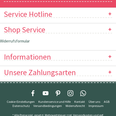
Service Hotline
Shop Service
Widerrufsformular
Informationen
Unsere Zahlungsarten
Cookie-Einstellungen
Kundenservice und Hilfe
Kontakt
Über uns
AGB
Datenschutz
Versandbedingungen
Widerrufsrecht
Impressum
* Alle Preise inkl. gesetzl. Mehrwertsteuer zzgl.
Versandkosten
und ggf.