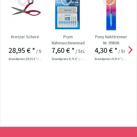
Kretzer Schere
Prym
Pony Nahttrenner
Nähmaschinennadeln
Nr. 99806
28,95 € *
7,60 € *
4,30 € *
130/705
/ Stück
/ Stück
/ Stück
Universal...
Grundpreis
(28,95 € * / 1 Stück)
Grundpreis
(0,76 € * / 1 Stück)
Grundpreis
(4,30 € * / 1 Stück)
Newsletter