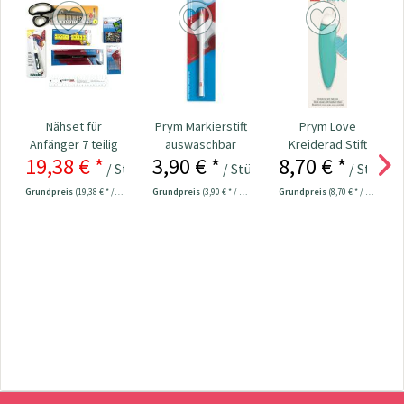
Nähset für
Prym Markierstift
Prym Love
Anfänger 7 teilig
auswaschbar
Kreiderad Stift
19,38 € *
3,90 € *
8,70 € *
weiß Nr. 611802
ergonomic Nr.
/ Stück
/ Stück
/ Stück
24,98 € *
610958
Grundpreis
(19,38 € * / 1 Stück)
Grundpreis
(3,90 € * / 1 Stück)
Grundpreis
(8,70 € * / 1 Stück)