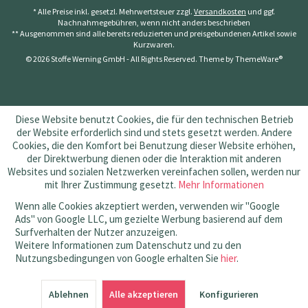
* Alle Preise inkl. gesetzl. Mehrwertsteuer zzgl.
Versandkosten
und ggf.
Nachnahmegebühren, wenn nicht anders beschrieben
** Ausgenommen sind alle bereits reduzierten und preisgebundenen Artikel sowie
Kurzwaren.
© 2026 Stoffe Werning GmbH - All Rights Reserved. Theme by
ThemeWare®
Diese Website benutzt Cookies, die für den technischen Betrieb
der Website erforderlich sind und stets gesetzt werden. Andere
Cookies, die den Komfort bei Benutzung dieser Website erhöhen,
der Direktwerbung dienen oder die Interaktion mit anderen
Websites und sozialen Netzwerken vereinfachen sollen, werden nur
mit Ihrer Zustimmung gesetzt.
Mehr Informationen
Wenn alle Cookies akzeptiert werden, verwenden wir "Google
Ads" von Google LLC, um gezielte Werbung basierend auf dem
Surfverhalten der Nutzer anzuzeigen.
Weitere Informationen zum Datenschutz und zu den
Nutzungsbedingungen von Google erhalten Sie
hier
.
SEHR GUT
(4.83 / 5)
Ablehnen
aus
145
Bewertungen bei: amazon.de, shopvote.de ⓘ
Alle akzeptieren
Konfigurieren
Informationen zur Echtheit der Bewertungen