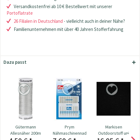
Versandkostenfrei ab 10 € Bestellwert mit unserer
Portoflatrate
26 Filialen in Deutschland
- vielleicht auch in deiner Nähe?
Familienunternehmen mit über 40 Jahren Stofferfahrung
Dazu passt
Gütermann
Prym
Markisen
Allesnäher 200m
Nähmaschinennadeln
Outdoorstoff uni
Fb. 038 - hellgrau
130/705
schwarz