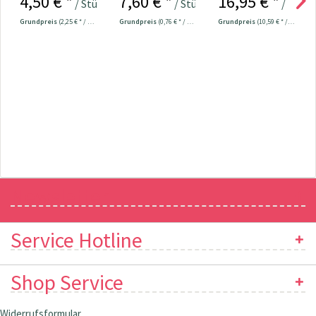
4,50 € *
7,60 € *
16,95 € *
/ Stück
/ Stück
/ Mete
Universal...
Grundpreis
(2,25 € * / 100 Meter)
Grundpreis
(0,76 € * / 1 Stück)
Grundpreis
(10,59 € * / 1 m²)
Newsletter
Service Hotline
Shop Service
Widerrufsformular