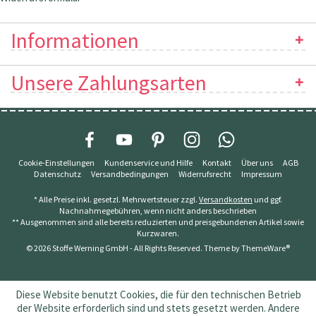
Informationen
Unsere Zahlungsarten
Cookie-Einstellungen
Kundenservice und Hilfe
Kontakt
Über uns
AGB
Datenschutz
Versandbedingungen
Widerrufsrecht
Impressum
* Alle Preise inkl. gesetzl. Mehrwertsteuer zzgl.
Versandkosten
und ggf.
Nachnahmegebühren, wenn nicht anders beschrieben
** Ausgenommen sind alle bereits reduzierten und preisgebundenen Artikel sowie
Kurzwaren.
© 2026 Stoffe Werning GmbH - All Rights Reserved. Theme by
ThemeWare®
Diese Website benutzt Cookies, die für den technischen Betrieb
der Website erforderlich sind und stets gesetzt werden. Andere