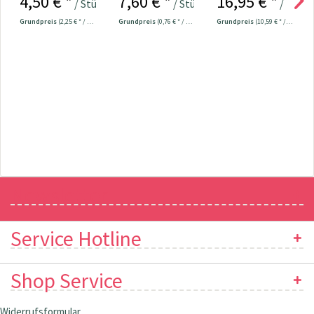
4,50 € *
7,60 € *
16,95 € *
/ Stück
/ Stück
/ Mete
Universal...
Grundpreis
(2,25 € * / 100 Meter)
Grundpreis
(0,76 € * / 1 Stück)
Grundpreis
(10,59 € * / 1 m²)
Newsletter
Service Hotline
Shop Service
Widerrufsformular