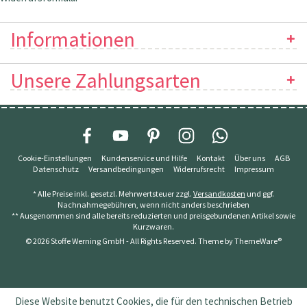
Informationen
Unsere Zahlungsarten
Cookie-Einstellungen
Kundenservice und Hilfe
Kontakt
Über uns
AGB
Datenschutz
Versandbedingungen
Widerrufsrecht
Impressum
* Alle Preise inkl. gesetzl. Mehrwertsteuer zzgl.
Versandkosten
und ggf.
Nachnahmegebühren, wenn nicht anders beschrieben
** Ausgenommen sind alle bereits reduzierten und preisgebundenen Artikel sowie
Kurzwaren.
© 2026 Stoffe Werning GmbH - All Rights Reserved. Theme by
ThemeWare®
Diese Website benutzt Cookies, die für den technischen Betrieb