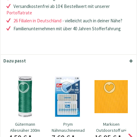
Versandkostenfrei ab 10 € Bestellwert mit unserer
Portoflatrate
26 Filialen in Deutschland
- vielleicht auch in deiner Nähe?
Familienunternehmen mit über 40 Jahren Stofferfahrung
Dazu passt
Gütermann
Prym
Markisen
Allesnäher 200m
Nähmaschinennadeln
Outdoorstoff uni
Fb. 402 - dkl. grün
130/705
gelb