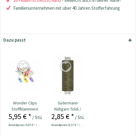
26 Filialen in Deutschland
- vielleicht auch in deiner Nähe?
Familienunternehmen mit über 40 Jahren Stofferfahrung
Dazu passt
Wonder Clips
Gütermann
Stoffklammern
Nähgarn Toldi /
5,95 € *
2,85 € *
klein - 20 Stück
500m schilf col.
/ Stück
/ Stück
824
Grundpreis
(5,95 € * / 1 Stück)
Grundpreis
(0,57 € * / 100 Meter)