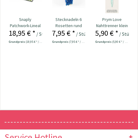
Snaply
Stecknadeln 6
Prym Love
Patchwork-Lineal
Rosetten rund
Nahttrenner klein
18,95 € *
7,95 € *
5,90 € *
60 x 15 cm
Kopf bunt
ergonomic Nr.
/ Stück
/ Stück
/ Stück
Nr.109534
610933
Grundpreis
(18,95 € * / 1 Stück)
Grundpreis
(7,95 € * / 1 Stück)
Grundpreis
(5,90 € * / 1 Stück)
Newsletter
Service Hotline