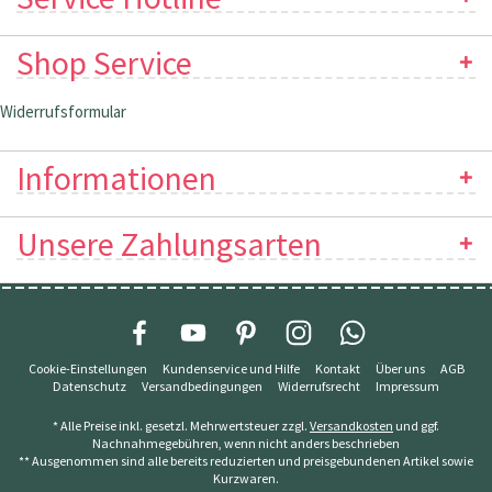
Shop Service
Widerrufsformular
Informationen
Unsere Zahlungsarten
Cookie-Einstellungen
Kundenservice und Hilfe
Kontakt
Über uns
AGB
Datenschutz
Versandbedingungen
Widerrufsrecht
Impressum
* Alle Preise inkl. gesetzl. Mehrwertsteuer zzgl.
Versandkosten
und ggf.
Nachnahmegebühren, wenn nicht anders beschrieben
** Ausgenommen sind alle bereits reduzierten und preisgebundenen Artikel sowie
Kurzwaren.