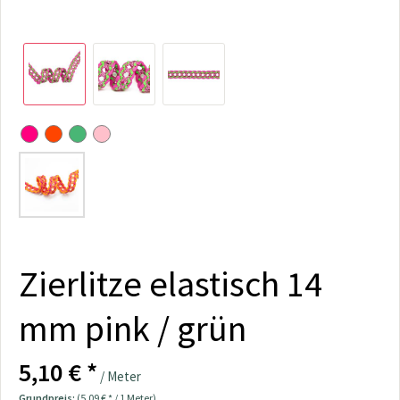
Zierlitze elastisch 14
mm pink / grün
5,10 € *
/ Meter
Grundpreis:
(5,09 € * / 1 Meter)