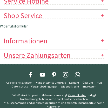
Service Hotline
Shop Service
Widerrufsformular
Informationen
Unsere Zahlungsarten
Cookie-Einstellungen
Kundenservice und Hilfe
Kontakt
Über uns
AGB
Datenschutz
Versandbedingungen
Widerrufsrecht
Impressum
* Alle Preise inkl. gesetzl. Mehrwertsteuer zzgl.
Versandkosten
und ggf.
Nachnahmegebühren, wenn nicht anders beschrieben
** Ausgenommen sind alle bereits reduzierten und preisgebundenen Artikel sowie
Kurzwaren.