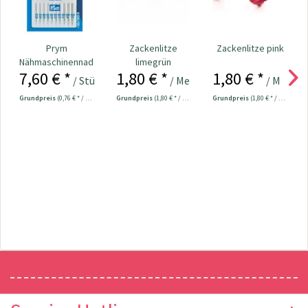
Prym
Zackenlitze
Zackenlitze pink
Nähmaschinennadeln
limegrün
7,60 € *
1,80 € *
1,80 € *
130/705
/ Stück
/ Meter
/ Meter
Universal...
Grundpreis
(0,76 € * / 1 Stück)
Grundpreis
(1,80 € * / 1 Meter)
Grundpreis
(1,80 € * / 1 Meter)
Newsletter