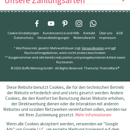
Unsere Zahlungsarten
Cookie-Einstellungen
Kundenservice und Hilfe
Kontakt
Über uns
AGB
Datenschutz
Versandbedingungen
Widerrufsrecht
Impressum
* Alle Preise inkl. gesetzl. Mehrwertsteuer zzgl.
Versandkosten
und ggf.
Nachnahmegebühren, wenn nicht anders beschrieben
** Ausgenommen sind alle bereits reduzierten und preisgebundenen Artikel sowie
Kurzwaren.
© 2026 Stoffe Werning GmbH - All Rights Reserved. Theme by
ThemeWare®
Diese Website benutzt Cookies, die für den technischen Betrieb
der Website erforderlich sind und stets gesetzt werden. Andere
Cookies, die den Komfort bei Benutzung dieser Website erhöhen,
der Direktwerbung dienen oder die Interaktion mit anderen
Websites und sozialen Netzwerken vereinfachen sollen, werden nur
mit Ihrer Zustimmung gesetzt.
Mehr Informationen
Wenn alle Cookies akzeptiert werden, verwenden wir "Google
Ads" von Google LLC, um gezielte Werbung basierend auf dem