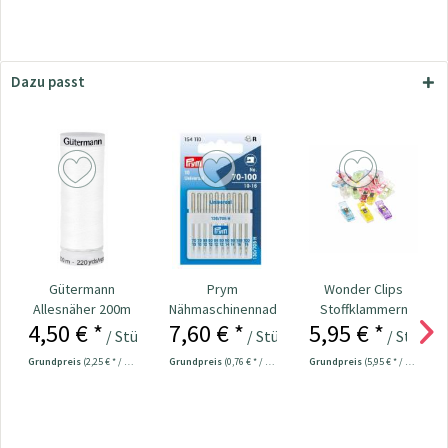
Dazu passt
Gütermann
Prym
Wonder Clips
Allesnäher 200m
Nähmaschinennadeln
Stoffklammern
4,50 € *
7,60 € *
5,95 € *
Fb. 800 - weiß
130/705
klein - 20 Stück
/ Stück
/ Stück
/ Stück
Universal...
Grundpreis
(2,25 € * / 100 Meter)
Grundpreis
(0,76 € * / 1 Stück)
Grundpreis
(5,95 € * / 1 Stück)