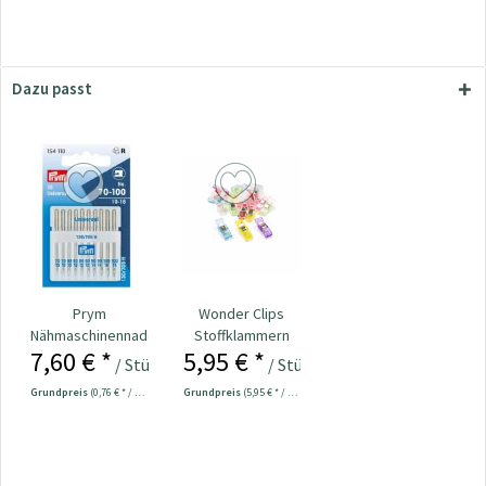
Dazu passt
Prym
Wonder Clips
Nähmaschinennadeln
Stoffklammern
7,60 € *
5,95 € *
130/705
klein - 20 Stück
/ Stück
/ Stück
Universal...
Grundpreis
(0,76 € * / 1 Stück)
Grundpreis
(5,95 € * / 1 Stück)