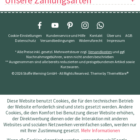
Unsere Zahlungsarten
Cookie-Einstellungen
Kundenservice und Hilfe
Kontakt
Über uns
AGB
Datenschutz
Versandbedingungen
Widerrufsrecht
Impressum
* Alle Preise inkl. gesetzl. Mehrwertsteuer zzgl.
Versandkosten
und ggf.
Nachnahmegebühren, wenn nicht anders beschrieben
** Ausgenommen sind alle bereits reduzierten und preisgebundenen Artikel sowie
Kurzwaren.
© 2026 Stoffe Werning GmbH - All Rights Reserved. Theme by
ThemeWare®
Diese Website benutzt Cookies, die für den technischen Betrieb
der Website erforderlich sind und stets gesetzt werden. Andere
Cookies, die den Komfort bei Benutzung dieser Website erhöhen,
der Direktwerbung dienen oder die Interaktion mit anderen
Websites und sozialen Netzwerken vereinfachen sollen, werden nur
mit Ihrer Zustimmung gesetzt.
Mehr Informationen