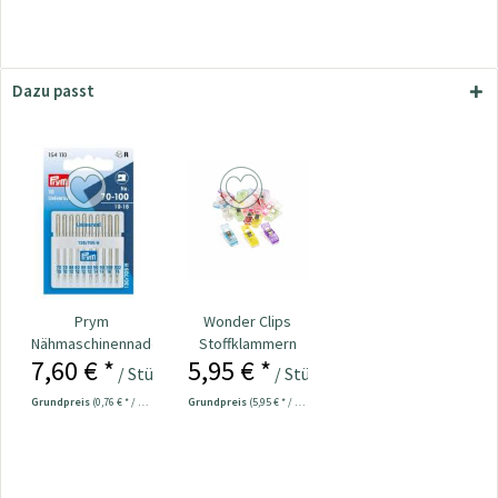
Dazu passt
Prym
Wonder Clips
Nähmaschinennadeln
Stoffklammern
7,60 € *
5,95 € *
130/705
klein - 20 Stück
/ Stück
/ Stück
Universal...
Grundpreis
(0,76 € * / 1 Stück)
Grundpreis
(5,95 € * / 1 Stück)