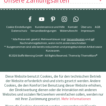
Unsere Zahlungsarten
Cookie-Einstellungen
Kundenservice und Hilfe
Kontakt
Über uns
AGB
Datenschutz
Versandbedingungen
Widerrufsrecht
Impressum
* Alle Preise inkl. gesetzl. Mehrwertsteuer zzgl.
Versandkosten
und ggf.
Nachnahmegebühren, wenn nicht anders beschrieben
** Ausgenommen sind alle bereits reduzierten und preisgebundenen Artikel sowie
Kurzwaren.
© 2026 Stoffe Werning GmbH - All Rights Reserved. Theme by
ThemeWare®
Diese Website benutzt Cookies, die für den technischen Betrieb
der Website erforderlich sind und stets gesetzt werden. Andere
Cookies, die den Komfort bei Benutzung dieser Website erhöhen,
der Direktwerbung dienen oder die Interaktion mit anderen
Websites und sozialen Netzwerken vereinfachen sollen, werden nur
mit Ihrer Zustimmung gesetzt.
Mehr Informationen