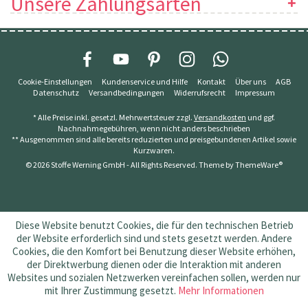
Unsere Zahlungsarten
Cookie-Einstellungen
Kundenservice und Hilfe
Kontakt
Über uns
AGB
Datenschutz
Versandbedingungen
Widerrufsrecht
Impressum
* Alle Preise inkl. gesetzl. Mehrwertsteuer zzgl.
Versandkosten
und ggf.
Nachnahmegebühren, wenn nicht anders beschrieben
** Ausgenommen sind alle bereits reduzierten und preisgebundenen Artikel sowie
Kurzwaren.
© 2026 Stoffe Werning GmbH - All Rights Reserved. Theme by
ThemeWare®
Diese Website benutzt Cookies, die für den technischen Betrieb
der Website erforderlich sind und stets gesetzt werden. Andere
Cookies, die den Komfort bei Benutzung dieser Website erhöhen,
der Direktwerbung dienen oder die Interaktion mit anderen
Websites und sozialen Netzwerken vereinfachen sollen, werden nur
mit Ihrer Zustimmung gesetzt.
Mehr Informationen