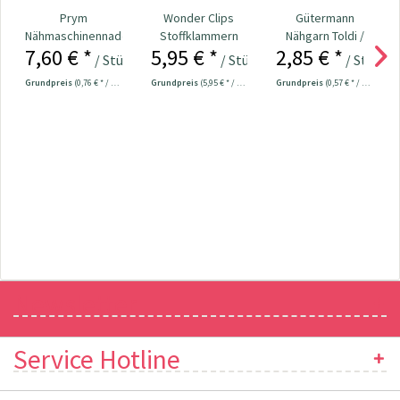
Prym
Wonder Clips
Gütermann
Nähmaschinennadeln
Stoffklammern
Nähgarn Toldi /
7,60 € *
5,95 € *
2,85 € *
130/705
klein - 20 Stück
500m pink col. 733
/ Stück
/ Stück
/ Stück
Universal...
Grundpreis
(0,76 € * / 1 Stück)
Grundpreis
(5,95 € * / 1 Stück)
Grundpreis
(0,57 € * / 100 Meter)
Newsletter
Service Hotline