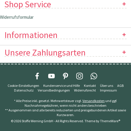
Shop Service
Widerrufsformular
Informationen
Unsere Zahlungsarten
Cookie-Einstellungen
Kundenservice und Hilfe
Kontakt
Über uns
AGB
Datenschutz
Versandbedingungen
Widerrufsrecht
Impressum
* Alle Preise inkl. gesetzl. Mehrwertsteuer zzgl.
Versandkosten
und ggf.
Nachnahmegebühren, wenn nicht anders beschrieben
** Ausgenommen sind alle bereits reduzierten und preisgebundenen Artikel sowie
Kurzwaren.
© 2026 Stoffe Werning GmbH - All Rights Reserved. Theme by
ThemeWare®