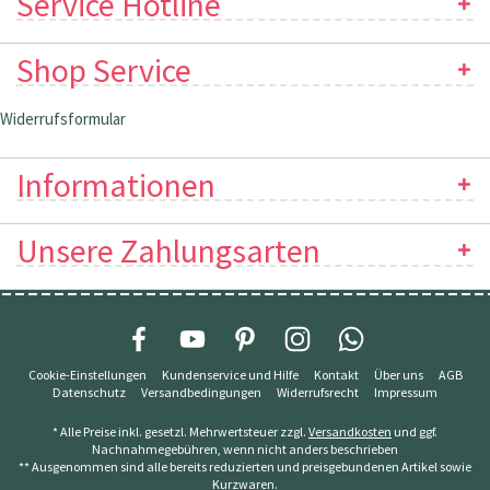
Service Hotline
Shop Service
Widerrufsformular
Informationen
Unsere Zahlungsarten
Cookie-Einstellungen
Kundenservice und Hilfe
Kontakt
Über uns
AGB
Datenschutz
Versandbedingungen
Widerrufsrecht
Impressum
* Alle Preise inkl. gesetzl. Mehrwertsteuer zzgl.
Versandkosten
und ggf.
Nachnahmegebühren, wenn nicht anders beschrieben
** Ausgenommen sind alle bereits reduzierten und preisgebundenen Artikel sowie
Kurzwaren.