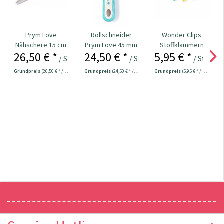
Prym Love
Rollschneider
Wonder Clips
Nähschere 15 cm
Prym Love 45 mm
Stoffklammern
26,50 € *
24,50 € *
5,95 € *
Nr. 610541
klein - 20 Stück
/ Stück
/ Stück
/ Stück
Grundpreis
(26,50 € * / 1 Stück)
Grundpreis
(24,50 € * / 1 Stück)
Grundpreis
(5,95 € * / 1 Stück)
Newsletter