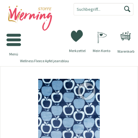
Merkzettel
Mein Konto
Warenkorb
Menü
Wellness Fleece Apfel jeansblau