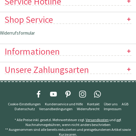
Service Hotline
Shop Service
Widerrufsformular
Informationen
Unsere Zahlungsarten
Cookie-Einstellungen
Kundenservice und Hilfe
Kontakt
Über uns
AGB
Datenschutz
Versandbedingungen
Widerrufsrecht
Impressum
* Alle Preise inkl. gesetzl. Mehrwertsteuer zzgl.
Versandkosten
und ggf.
Nachnahmegebühren, wenn nicht anders beschrieben
** Ausgenommen sind alle bereits reduzierten und preisgebundenen Artikel sowie
Kurzwaren.