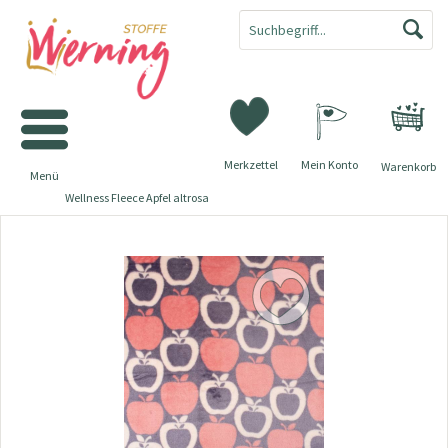
Merkzettel
Mein Konto
Warenkorb
Menü
Wellness Fleece Apfel altrosa