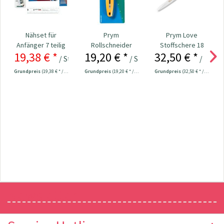
Nähset für
Prym
Prym Love
Anfänger 7 teilig
Rollschneider
Stoffschere 18
19,38 € *
19,20 € *
32,50 € *
"Mini" 28 mm Nr.
cm Nr. 610540
/ Stück
/ Stück
/ Stück
24,98 € *
611371
Grundpreis
(19,38 € * / 1 Stück)
Grundpreis
(19,20 € * / 1 Stück)
Grundpreis
(32,50 € * / 1 Stück)
Newsletter