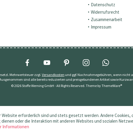
Datenschutz
Widerrufsrecht
Zusammenarbeit
Impressum
 gesetzl. Mehrwertsteuer zzgl.
Versandkosten
und ggf. Nachnahmegebühren, wenn nicht a
 Ausgenommen sind alle bereits reduzierten und preisgebundenen Artikel sowie Kurzwar
© 2026 Stoffe Werning GmbH - All Rights Reserved. Theme by
ThemeWare®
 Website erforderlich sind und stets gesetzt werden. Andere Cookies, 
dienen oder die Interaktion mit anderen Websites und sozialen Netzw
r Informationen