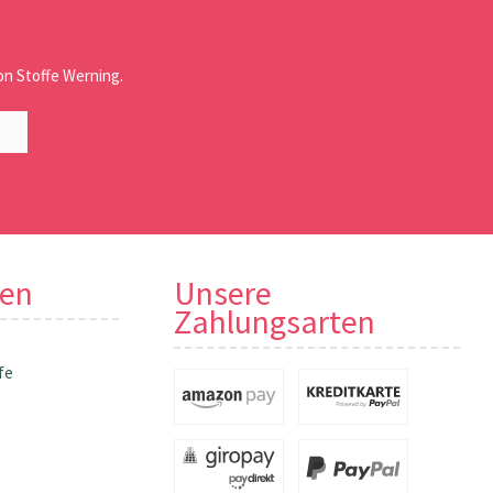
n Stoffe Werning.
nen
Unsere
Zahlungsarten
fe