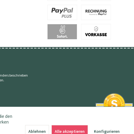
nders beschrieben
en.
die den
erken
SEHR GUT
4.83 / 5
Ablehnen
Alle akzeptieren
Konfigurieren
aus 145 Bewertungen