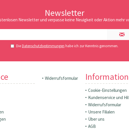
Newsletter
stenlosen Newsletter und verpasse keine Neuigkeit oder Aktion mehr vo
Die
Datenschutzbestimmungen
habe ich zur Kenntnis genommen.
ice
Informatio
Widerrufsformular
Cookie-Einstellungen
Kundenservice und Hil
Widerrufsformular
en
Unsere Filialen
gen
Über uns
AGB