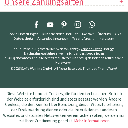
Unsere Zahlungsarten
Cookie-Einstellungen
Kundenservice und Hilfe
Kontakt
Über uns
AGB
Datenschutz
Versandbedingungen
Widerrufsrecht
Impressum
* Alle Preise inkl. gesetzl. Mehrwertsteuer zzgl.
Versandkosten
und ggf.
Nachnahmegebühren, wenn nicht anders beschrieben
** Ausgenommen sind alle bereits reduzierten und preisgebundenen Artikel sowie
Kurzwaren.
© 2026 Stoffe Werning GmbH - All Rights Reserved. Theme by
ThemeWare®
Diese Website benutzt Cookies, die für den technischen Betrieb
der Website erforderlich sind und stets gesetzt werden. Andere
Cookies, die den Komfort bei Benutzung dieser Website erhöhen,
der Direktwerbung dienen oder die Interaktion mit anderen
Websites und sozialen Netzwerken vereinfachen sollen, werden nur
mit Ihrer Zustimmung gesetzt.
Mehr Informationen