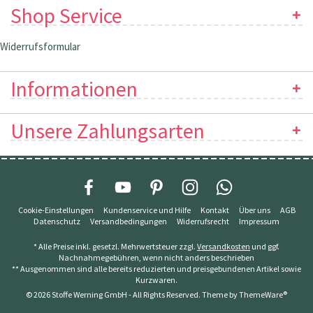
Shop Service
Widerrufsformular
Informationen
Unsere Zahlungsarten
Cookie-Einstellungen
Kundenservice und Hilfe
Kontakt
Über uns
AGB
Datenschutz
Versandbedingungen
Widerrufsrecht
Impressum
* Alle Preise inkl. gesetzl. Mehrwertsteuer zzgl.
Versandkosten
und ggf.
Nachnahmegebühren, wenn nicht anders beschrieben
** Ausgenommen sind alle bereits reduzierten und preisgebundenen Artikel sowie
Kurzwaren.
© 2026 Stoffe Werning GmbH - All Rights Reserved. Theme by
ThemeWare®