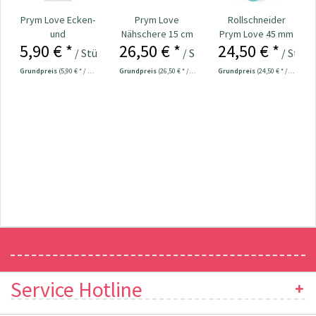
Prym Love Ecken-
Prym Love
Rollschneider
und
Nähschere 15 cm
Prym Love 45 mm
5,90 € *
26,50 € *
24,50 € *
Kantenformer Nr.
Nr. 610541
/ Stück
/ Stück
/ Stück
610192
Grundpreis
(5,90 € * / 1 Stück)
Grundpreis
(26,50 € * / 1 Stück)
Grundpreis
(24,50 € * / 1 Stück)
Newsletter
Service Hotline