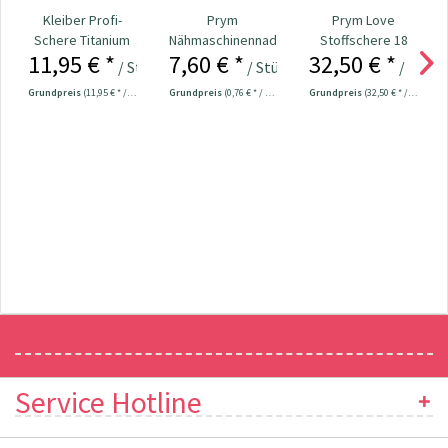
Kleiber Profi-
Prym
Prym Love
Schere Titanium
Nähmaschinennadeln
Stoffschere 18
11,95 € *
7,60 € *
32,50 € *
Line 20,5 cm Nr....
130/705
cm Nr. 610540
/ Stück
/ Stück
/ Stück
Universal...
Grundpreis
(11,95 € * / 1 Stück)
Grundpreis
(0,76 € * / 1 Stück)
Grundpreis
(32,50 € * / 1 Stück)
Newsletter
Service Hotline