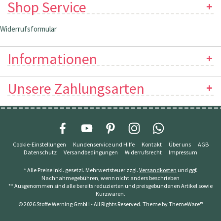
Shop Service
Widerrufsformular
Informationen
Unsere Zahlungsarten
Cookie-Einstellungen
Kundenservice und Hilfe
Kontakt
Über uns
AGB
Datenschutz
Versandbedingungen
Widerrufsrecht
Impressum
* Alle Preise inkl. gesetzl. Mehrwertsteuer zzgl.
Versandkosten
und ggf.
Nachnahmegebühren, wenn nicht anders beschrieben
** Ausgenommen sind alle bereits reduzierten und preisgebundenen Artikel sowie
Kurzwaren.
© 2026 Stoffe Werning GmbH - All Rights Reserved. Theme by
ThemeWare®