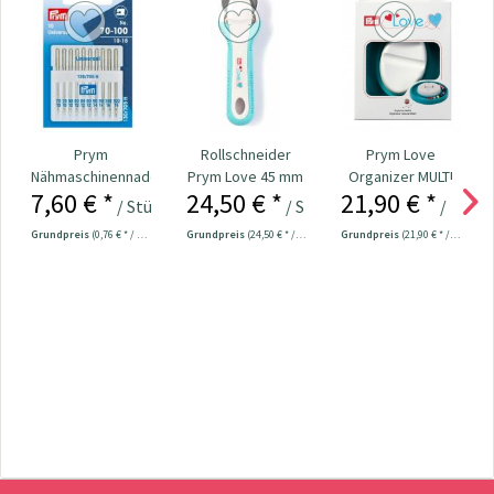
Prym
Rollschneider
Prym Love
Nähmaschinennadeln
Prym Love 45 mm
Organizer MULTI
7,60 € *
24,50 € *
21,90 € *
130/705
Nr. 610286
/ Stück
/ Stück
/ Stück
Universal...
Grundpreis
(0,76 € * / 1 Stück)
Grundpreis
(24,50 € * / 1 Stück)
Grundpreis
(21,90 € * / 1 Stück)