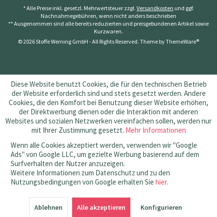
* Alle Preise inkl. gesetzl. Mehrwertsteuer zzgl.
Versandkosten
und ggf.
Nachnahmegebühren, wenn nicht anders beschrieben
** Ausgenommen sind alle bereits reduzierten und preisgebundenen Artikel sowie
Kurzwaren.
© 2026 Stoffe Werning GmbH - All Rights Reserved. Theme by
ThemeWare®
Diese Website benutzt Cookies, die für den technischen Betrieb
der Website erforderlich sind und stets gesetzt werden. Andere
Cookies, die den Komfort bei Benutzung dieser Website erhöhen,
der Direktwerbung dienen oder die Interaktion mit anderen
Websites und sozialen Netzwerken vereinfachen sollen, werden nur
mit Ihrer Zustimmung gesetzt.
Mehr Informationen
Wenn alle Cookies akzeptiert werden, verwenden wir "Google
Ads" von Google LLC, um gezielte Werbung basierend auf dem
Surfverhalten der Nutzer anzuzeigen.
Weitere Informationen zum Datenschutz und zu den
Nutzungsbedingungen von Google erhalten Sie
hier
.
SEHR GUT
(4.83 / 5)
Ablehnen
aus
145
Bewertungen bei: amazon.de, shopvote.de ⓘ
Alle akzeptieren
Konfigurieren
Informationen zur Echtheit der Bewertungen