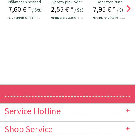
Nähmaschinennadeln
Spotty pink oder
Rosetten rund
7,60 € *
2,55 € *
7,95 € *
130/705
grau Nr. 109708
Kopf bunt
/ Stück
/ Stück
/ Stück
Universal...
Nr.109534
Grundpreis
(0,76 € * / 1 Stück)
Grundpreis
(2,55 € * / 1 Stück)
Grundpreis
(7,95 € * / 1 Stück)
Newsletter
Service Hotline
Shop Service