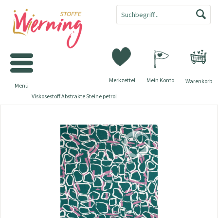
Merkzettel
Mein Konto
Warenkorb
Menü
Viskosestoff Abstrakte Steine petrol