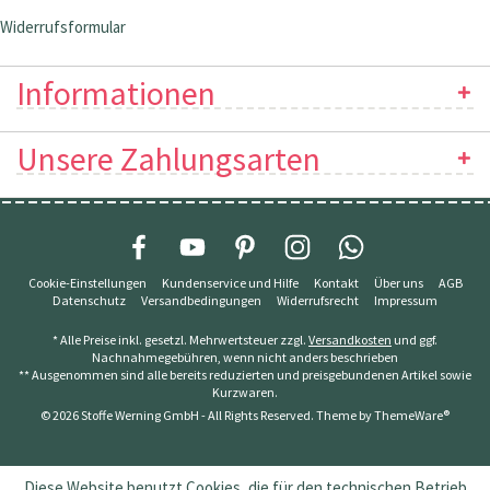
Widerrufsformular
Informationen
Unsere Zahlungsarten
Cookie-Einstellungen
Kundenservice und Hilfe
Kontakt
Über uns
AGB
Datenschutz
Versandbedingungen
Widerrufsrecht
Impressum
* Alle Preise inkl. gesetzl. Mehrwertsteuer zzgl.
Versandkosten
und ggf.
Nachnahmegebühren, wenn nicht anders beschrieben
** Ausgenommen sind alle bereits reduzierten und preisgebundenen Artikel sowie
Kurzwaren.
© 2026 Stoffe Werning GmbH - All Rights Reserved. Theme by
ThemeWare®
Diese Website benutzt Cookies, die für den technischen Betrieb