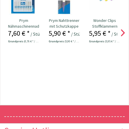
Prym
Prym Nahttrenner
Wonder Clips
Nähmaschinennadeln
mit Schutzkappe
Stoffklammern
7,60 € *
5,90 € *
5,95 € *
130/705
11,3 cm Nr....
klein - 20 Stück
/ Stück
/ Stück
/ Stück
Universal...
Grundpreis
(0,76 € * / 1 Stück)
Grundpreis
(5,90 € * / 1 Stück)
Grundpreis
(5,95 € * / 1 Stück)
Newsletter