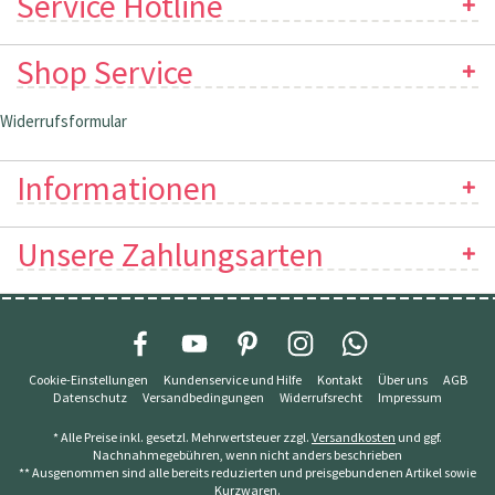
Service Hotline
Shop Service
Widerrufsformular
Informationen
Unsere Zahlungsarten
Cookie-Einstellungen
Kundenservice und Hilfe
Kontakt
Über uns
AGB
Datenschutz
Versandbedingungen
Widerrufsrecht
Impressum
* Alle Preise inkl. gesetzl. Mehrwertsteuer zzgl.
Versandkosten
und ggf.
Nachnahmegebühren, wenn nicht anders beschrieben
** Ausgenommen sind alle bereits reduzierten und preisgebundenen Artikel sowie
Kurzwaren.