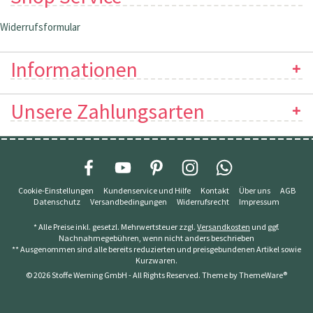
Widerrufsformular
Informationen
Unsere Zahlungsarten
Cookie-Einstellungen
Kundenservice und Hilfe
Kontakt
Über uns
AGB
Datenschutz
Versandbedingungen
Widerrufsrecht
Impressum
* Alle Preise inkl. gesetzl. Mehrwertsteuer zzgl.
Versandkosten
und ggf.
Nachnahmegebühren, wenn nicht anders beschrieben
** Ausgenommen sind alle bereits reduzierten und preisgebundenen Artikel sowie
Kurzwaren.
© 2026 Stoffe Werning GmbH - All Rights Reserved. Theme by
ThemeWare®