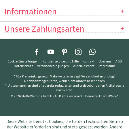
Informationen
Unsere Zahlungsarten
Cookie-Einstellungen
Kundenservice und Hilfe
Kontakt
Über uns
AGB
Datenschutz
Versandbedingungen
Widerrufsrecht
Impressum
* Alle Preise inkl. gesetzl. Mehrwertsteuer zzgl.
Versandkosten
und ggf.
Nachnahmegebühren, wenn nicht anders beschrieben
** Ausgenommen sind alle bereits reduzierten und preisgebundenen Artikel sowie
Kurzwaren.
© 2026 Stoffe Werning GmbH - All Rights Reserved. Theme by
ThemeWare®
Diese Website benutzt Cookies, die für den technischen Betrieb
der Website erforderlich sind und stets gesetzt werden. Andere