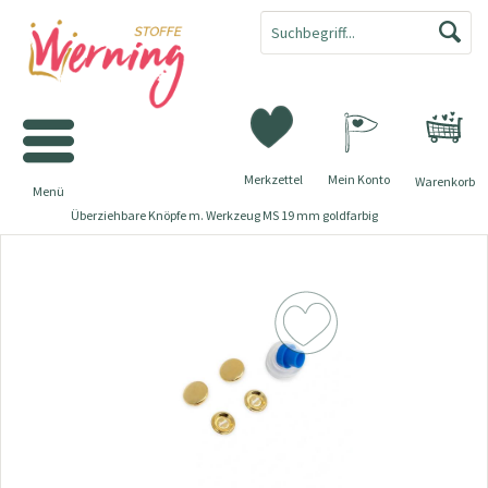
Merkzettel
Mein Konto
Warenkorb
Menü
Überziehbare Knöpfe m. Werkzeug MS 19 mm goldfarbig