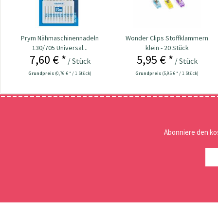
Prym Nähmaschinennadeln
Wonder Clips Stoffklammern
130/705 Universal...
klein - 20 Stück
7,60 € *
5,95 € *
/ Stück
/ Stück
Grundpreis
(0,76 € * / 1 Stück)
Grundpreis
(5,95 € * / 1 Stück)
Abonniere den ko