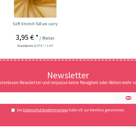
Soft Stretch Tüll uni curry
3,95 € *
/ Meter
Grundpreis
(2,47 € * / 1 m²)
Newsletter
stenlosen Newsletter und verpasse keine Neuigkeit oder Aktion mehr vo
Die
Datenschutzbestimmungen
habe ich zur Kenntnis genommen.