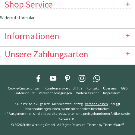
Shop Service
Widerrufsformular
Informationen
Unsere Zahlungsarten
Cookie-Einstellungen
Kundenservice und Hilfe
Kontakt
Über uns
AGB
Datenschutz
Versandbedingungen
Widerrufsrecht
Impressum
* Alle Preise inkl. gesetzl. Mehrwertsteuer zzgl.
Versandkosten
und ggf.
Nachnahmegebühren, wenn nicht anders beschrieben
** Ausgenommen sind alle bereits reduzierten und preisgebundenen Artikel sowie
Kurzwaren.
© 2026 Stoffe Werning GmbH - All Rights Reserved. Theme by
ThemeWare®