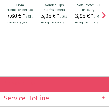
Prym
Wonder Clips
Soft Stretch Tüll
Nähmaschinennadeln
Stoffklammern
uni curry
7,60 € *
5,95 € *
3,95 € *
130/705
klein - 20 Stück
/ Stück
/ Stück
/ Meter
Universal...
Grundpreis
(0,76 € * / 1 Stück)
Grundpreis
(5,95 € * / 1 Stück)
Grundpreis
(2,47 € * / 1 m²)
Newsletter
Service Hotline