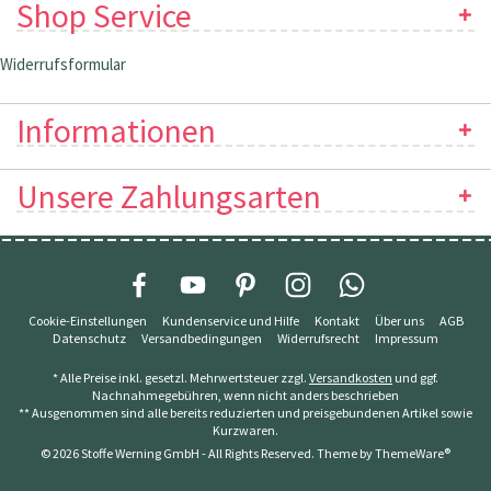
Shop Service
Widerrufsformular
Informationen
Unsere Zahlungsarten
Cookie-Einstellungen
Kundenservice und Hilfe
Kontakt
Über uns
AGB
Datenschutz
Versandbedingungen
Widerrufsrecht
Impressum
* Alle Preise inkl. gesetzl. Mehrwertsteuer zzgl.
Versandkosten
und ggf.
Nachnahmegebühren, wenn nicht anders beschrieben
** Ausgenommen sind alle bereits reduzierten und preisgebundenen Artikel sowie
Kurzwaren.
© 2026 Stoffe Werning GmbH - All Rights Reserved. Theme by
ThemeWare®