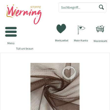
Merkzettel
Mein Konto
Warenkorb
Menü
Tüll uni braun