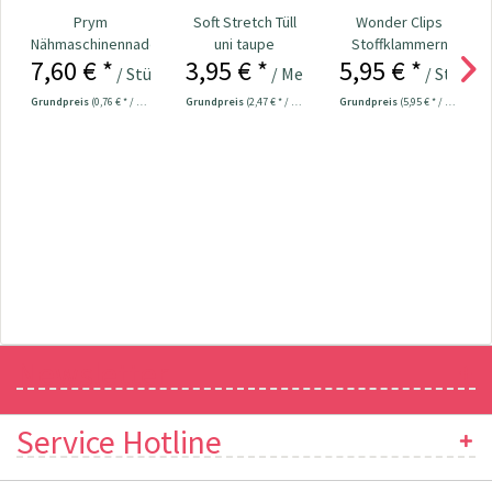
Prym
Soft Stretch Tüll
Wonder Clips
Nähmaschinennadeln
uni taupe
Stoffklammern
7,60 € *
3,95 € *
5,95 € *
130/705
klein - 20 Stück
/ Stück
/ Meter
/ Stück
Universal...
Grundpreis
(0,76 € * / 1 Stück)
Grundpreis
(2,47 € * / 1 m²)
Grundpreis
(5,95 € * / 1 Stück)
Newsletter
Service Hotline