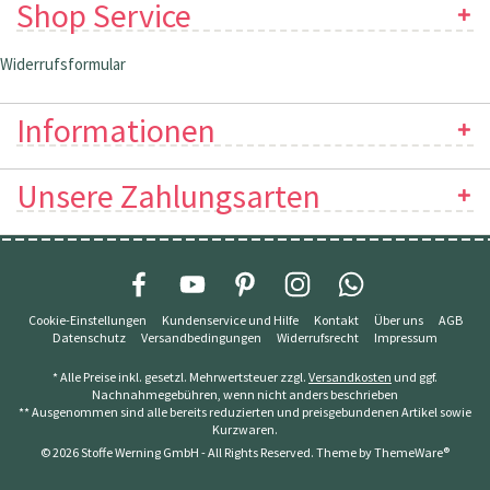
Shop Service
Widerrufsformular
Informationen
Unsere Zahlungsarten
Cookie-Einstellungen
Kundenservice und Hilfe
Kontakt
Über uns
AGB
Datenschutz
Versandbedingungen
Widerrufsrecht
Impressum
* Alle Preise inkl. gesetzl. Mehrwertsteuer zzgl.
Versandkosten
und ggf.
Nachnahmegebühren, wenn nicht anders beschrieben
** Ausgenommen sind alle bereits reduzierten und preisgebundenen Artikel sowie
Kurzwaren.
© 2026 Stoffe Werning GmbH - All Rights Reserved. Theme by
ThemeWare®