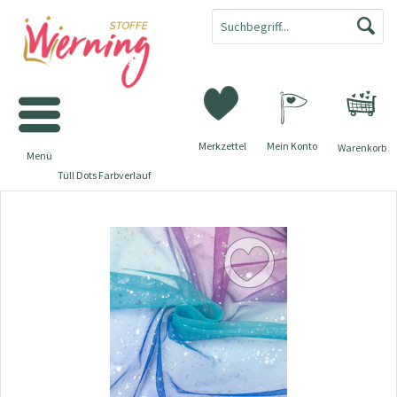
Merkzettel
Mein Konto
Warenkorb
Menü
Tüll Dots Farbverlauf