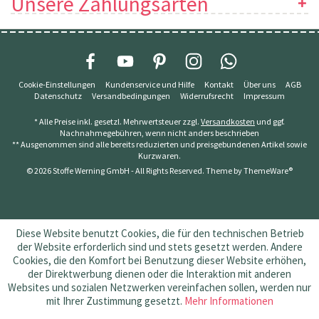
Unsere Zahlungsarten
Cookie-Einstellungen
Kundenservice und Hilfe
Kontakt
Über uns
AGB
Datenschutz
Versandbedingungen
Widerrufsrecht
Impressum
* Alle Preise inkl. gesetzl. Mehrwertsteuer zzgl.
Versandkosten
und ggf.
Nachnahmegebühren, wenn nicht anders beschrieben
** Ausgenommen sind alle bereits reduzierten und preisgebundenen Artikel sowie
Kurzwaren.
© 2026 Stoffe Werning GmbH - All Rights Reserved. Theme by
ThemeWare®
Diese Website benutzt Cookies, die für den technischen Betrieb
der Website erforderlich sind und stets gesetzt werden. Andere
Cookies, die den Komfort bei Benutzung dieser Website erhöhen,
der Direktwerbung dienen oder die Interaktion mit anderen
Websites und sozialen Netzwerken vereinfachen sollen, werden nur
mit Ihrer Zustimmung gesetzt.
Mehr Informationen