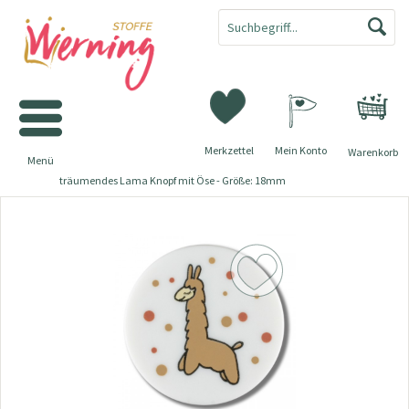
Merkzettel
Mein Konto
Warenkorb
Menü
träumendes Lama Knopf mit Öse - Größe: 18mm