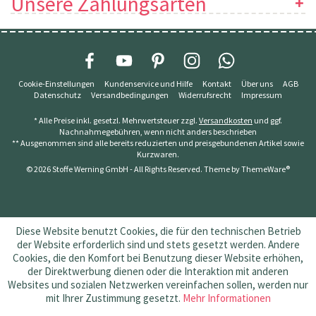
Unsere Zahlungsarten
Cookie-Einstellungen
Kundenservice und Hilfe
Kontakt
Über uns
AGB
Datenschutz
Versandbedingungen
Widerrufsrecht
Impressum
* Alle Preise inkl. gesetzl. Mehrwertsteuer zzgl.
Versandkosten
und ggf.
Nachnahmegebühren, wenn nicht anders beschrieben
** Ausgenommen sind alle bereits reduzierten und preisgebundenen Artikel sowie
Kurzwaren.
© 2026 Stoffe Werning GmbH - All Rights Reserved. Theme by
ThemeWare®
Diese Website benutzt Cookies, die für den technischen Betrieb
der Website erforderlich sind und stets gesetzt werden. Andere
Cookies, die den Komfort bei Benutzung dieser Website erhöhen,
der Direktwerbung dienen oder die Interaktion mit anderen
Websites und sozialen Netzwerken vereinfachen sollen, werden nur
mit Ihrer Zustimmung gesetzt.
Mehr Informationen