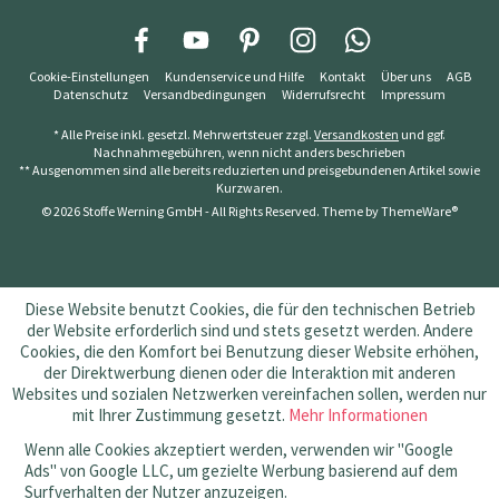
Cookie-Einstellungen
Kundenservice und Hilfe
Kontakt
Über uns
AGB
Datenschutz
Versandbedingungen
Widerrufsrecht
Impressum
* Alle Preise inkl. gesetzl. Mehrwertsteuer zzgl.
Versandkosten
und ggf.
Nachnahmegebühren, wenn nicht anders beschrieben
** Ausgenommen sind alle bereits reduzierten und preisgebundenen Artikel sowie
Kurzwaren.
© 2026 Stoffe Werning GmbH - All Rights Reserved. Theme by
ThemeWare®
Diese Website benutzt Cookies, die für den technischen Betrieb
der Website erforderlich sind und stets gesetzt werden. Andere
Cookies, die den Komfort bei Benutzung dieser Website erhöhen,
der Direktwerbung dienen oder die Interaktion mit anderen
Websites und sozialen Netzwerken vereinfachen sollen, werden nur
mit Ihrer Zustimmung gesetzt.
Mehr Informationen
Wenn alle Cookies akzeptiert werden, verwenden wir "Google
Ads" von Google LLC, um gezielte Werbung basierend auf dem
Surfverhalten der Nutzer anzuzeigen.