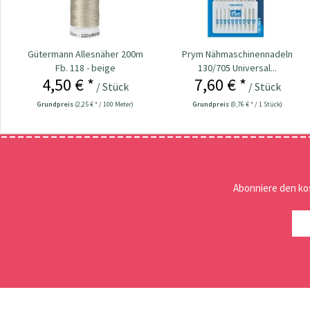
Gütermann Allesnäher 200m
Prym Nähmaschinennadeln
Fb. 118 - beige
130/705 Universal...
4,50 € *
7,60 € *
/ Stück
/ Stück
Grundpreis
(2,25 € * / 100 Meter)
Grundpreis
(0,76 € * / 1 Stück)
Abonniere den ko