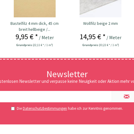
Bastelfilz 4 mm dick, 45 cm
Wollfilz beige 2 mm
breit hellbeige /...
9,95 € *
14,95 € *
/ Meter
/ Meter
Grundpreis
(22,11 € * / 1 m²)
Grundpreis
(33,22 € * / 1 m²)
Newsletter
stenlosen Newsletter und verpasse keine Neuigkeit oder Aktion mehr vo
Die
Datenschutzbestimmungen
habe ich zur Kenntnis genommen.