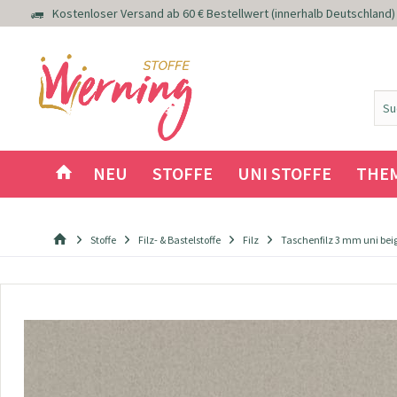
Kostenloser Versand ab 60 € Bestellwert (innerhalb Deutschland)
NEU
STOFFE
UNI STOFFE
THE
Stoffe
Filz- & Bastelstoffe
Filz
Taschenfilz 3 mm uni bei