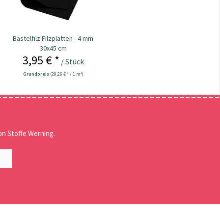
Bastelfilz Filzplatten - 4 mm
30x45 cm
3,95 € *
/ Stück
Grundpreis
(29,26 € * / 1 m²)
n Stoffe Werning.