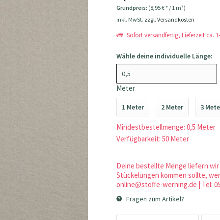
Grundpreis:
(8,95 € * / 1 m²)
inkl. MwSt.
zzgl. Versandkosten
Sofort versandfertig, Lieferzeit ca. 
Wähle deine individuelle Länge:
Meter
1 Meter
2 Meter
3 Mete
Mindestbestellmenge: 0,5 Meter
Verfügbarkeit: 50 Meter
Deine bestellte Menge liefern wir 
Stückelungen kommen sollte, werd
online@stoffe-werning.de | Tel: 0
Fragen zum Artikel?