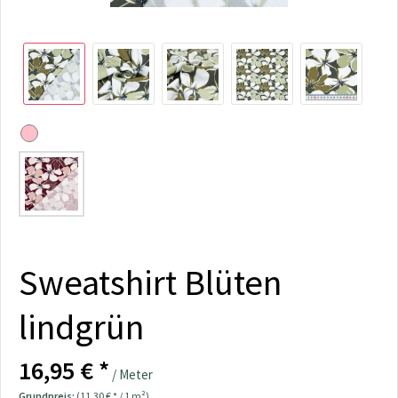
Sweatshirt Blüten
lindgrün
16,95 € *
/ Meter
Grundpreis:
(11,30 € * / 1 m²)