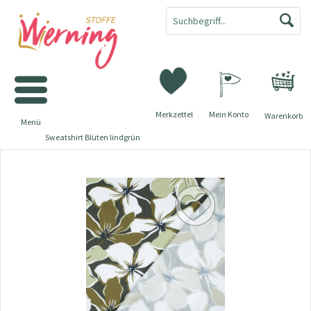
Merkzettel
Mein Konto
Warenkorb
Menü
Sweatshirt Blüten lindgrün