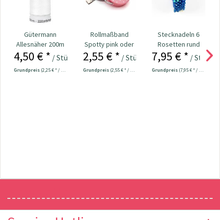
Gütermann
Rollmaßband
Stecknadeln 6
Allesnäher 200m
Spotty pink oder
Rosetten rund
4,50 € *
2,55 € *
7,95 € *
Fb. 111 - natur
grau Nr. 109708
Kopf bunt
/ Stück
/ Stück
/ Stück
Nr.109534
Grundpreis
(2,25 € * / 100 Meter)
Grundpreis
(2,55 € * / 1 Stück)
Grundpreis
(7,95 € * / 1 Stück)
Newsletter