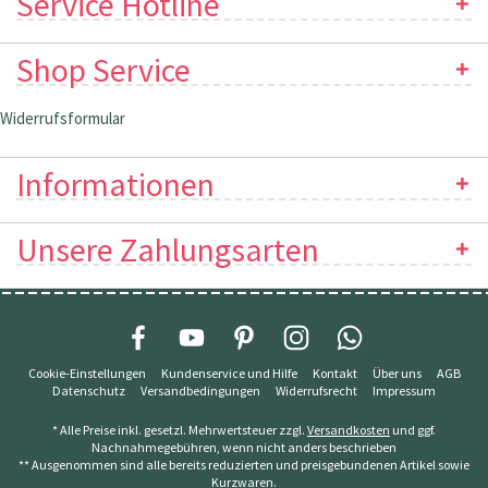
Service Hotline
Shop Service
Widerrufsformular
Informationen
Unsere Zahlungsarten
Cookie-Einstellungen
Kundenservice und Hilfe
Kontakt
Über uns
AGB
Datenschutz
Versandbedingungen
Widerrufsrecht
Impressum
* Alle Preise inkl. gesetzl. Mehrwertsteuer zzgl.
Versandkosten
und ggf.
Nachnahmegebühren, wenn nicht anders beschrieben
** Ausgenommen sind alle bereits reduzierten und preisgebundenen Artikel sowie
Kurzwaren.