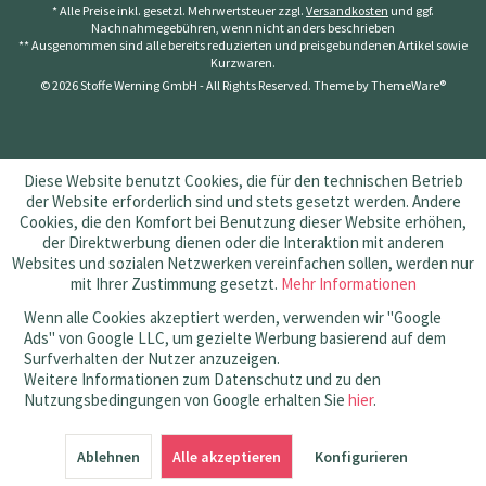
* Alle Preise inkl. gesetzl. Mehrwertsteuer zzgl.
Versandkosten
und ggf.
Nachnahmegebühren, wenn nicht anders beschrieben
** Ausgenommen sind alle bereits reduzierten und preisgebundenen Artikel sowie
Kurzwaren.
© 2026 Stoffe Werning GmbH - All Rights Reserved. Theme by
ThemeWare®
Diese Website benutzt Cookies, die für den technischen Betrieb
der Website erforderlich sind und stets gesetzt werden. Andere
Cookies, die den Komfort bei Benutzung dieser Website erhöhen,
der Direktwerbung dienen oder die Interaktion mit anderen
Websites und sozialen Netzwerken vereinfachen sollen, werden nur
mit Ihrer Zustimmung gesetzt.
Mehr Informationen
Wenn alle Cookies akzeptiert werden, verwenden wir "Google
Ads" von Google LLC, um gezielte Werbung basierend auf dem
Surfverhalten der Nutzer anzuzeigen.
Weitere Informationen zum Datenschutz und zu den
Nutzungsbedingungen von Google erhalten Sie
hier
.
SEHR GUT
(4.83 / 5)
Ablehnen
aus
145
Bewertungen bei: amazon.de, shopvote.de ⓘ
Alle akzeptieren
Konfigurieren
Informationen zur Echtheit der Bewertungen