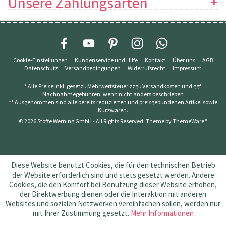
Unsere Zahlungsarten
Cookie-Einstellungen
Kundenservice und Hilfe
Kontakt
Über uns
AGB
Datenschutz
Versandbedingungen
Widerrufsrecht
Impressum
* Alle Preise inkl. gesetzl. Mehrwertsteuer zzgl.
Versandkosten
und ggf.
Nachnahmegebühren, wenn nicht anders beschrieben
** Ausgenommen sind alle bereits reduzierten und preisgebundenen Artikel sowie
Kurzwaren.
© 2026 Stoffe Werning GmbH - All Rights Reserved. Theme by
ThemeWare®
Diese Website benutzt Cookies, die für den technischen Betrieb
der Website erforderlich sind und stets gesetzt werden. Andere
Cookies, die den Komfort bei Benutzung dieser Website erhöhen,
der Direktwerbung dienen oder die Interaktion mit anderen
Websites und sozialen Netzwerken vereinfachen sollen, werden nur
mit Ihrer Zustimmung gesetzt.
Mehr Informationen